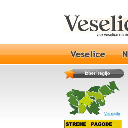
Izberi regijo
Vse regije