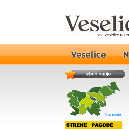
Izberi regijo
Vse regije