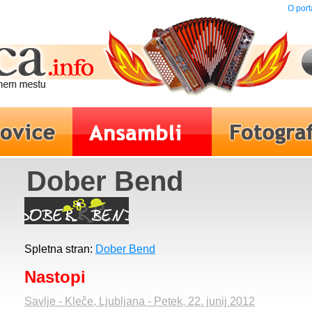
O port
Dober Bend
Spletna stran:
Dober Bend
Nastopi
Savlje - Kleče, Ljubljana - Petek, 22. junij 2012