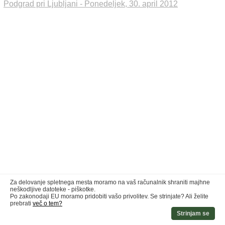
Podgrad pri Ljubljani - Ponedeljek, 30. april 2012
Za delovanje spletnega mesta moramo na vaš računalnik shraniti majhne
neškodljive datoteke - piškotke.
Po zakonodaji EU moramo pridobiti vašo privolitev. Se strinjate? Ali želite
prebrati
več o tem?
Strinjam se