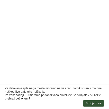
Za delovanje spletnega mesta moramo na vaš računalnik shraniti majhne
neškodljive datoteke - piškotke.
Po zakonodaji EU moramo pridobiti vašo privolitev. Se strinjate? Ali želite
prebrati
več o tem?
Strinjam se