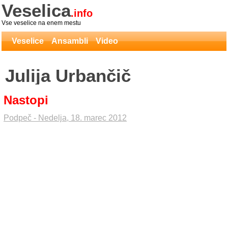
Veselica
.info
Vse veselice na enem mestu
Veselice
Ansambli
Video
Julija Urbančič
Nastopi
Podpeč - Nedelja, 18. marec 2012