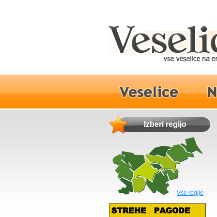
Izberi regijo
Vse regije