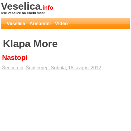
Veselica
.info
Vse veselice na enem mestu
Veselice
Ansambli
Video
Klapa More
Nastopi
Šentjernej, Šentjernej - Sobota, 18. avgust 2012