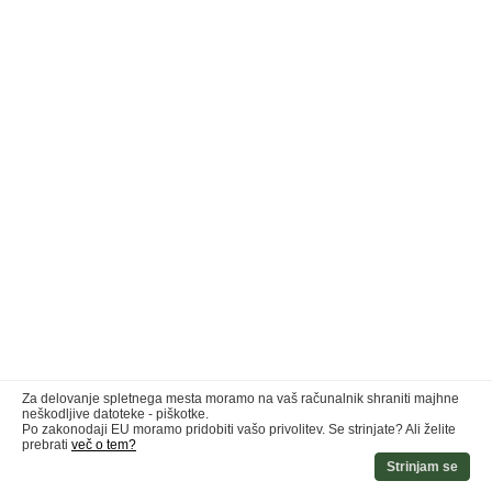
Za delovanje spletnega mesta moramo na vaš računalnik shraniti majhne
neškodljive datoteke - piškotke.
Po zakonodaji EU moramo pridobiti vašo privolitev. Se strinjate? Ali želite
prebrati
več o tem?
Strinjam se