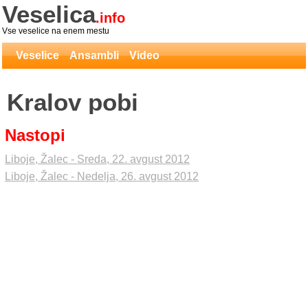
Veselica
.info
Vse veselice na enem mestu
Veselice
Ansambli
Video
Kralov pobi
Nastopi
Liboje, Žalec - Sreda, 22. avgust 2012
Liboje, Žalec - Nedelja, 26. avgust 2012