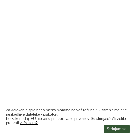
Za delovanje spletnega mesta moramo na vaš računalnik shraniti majhne
neškodljive datoteke - piškotke.
Po zakonodaji EU moramo pridobiti vašo privolitev. Se strinjate? Ali želite
prebrati
več o tem?
Strinjam se