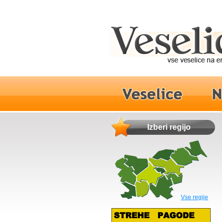
Izberi regijo
Vse regije