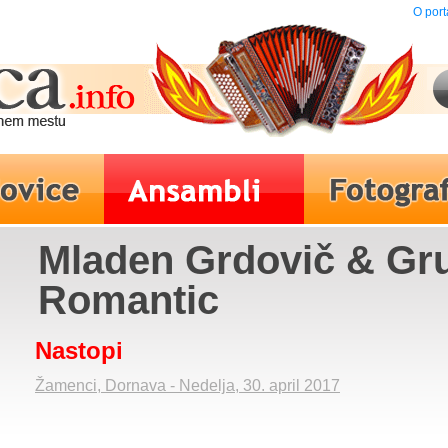
O port
Mladen Grdovič & Gr
Romantic
Nastopi
Žamenci, Dornava - Nedelja, 30. april 2017