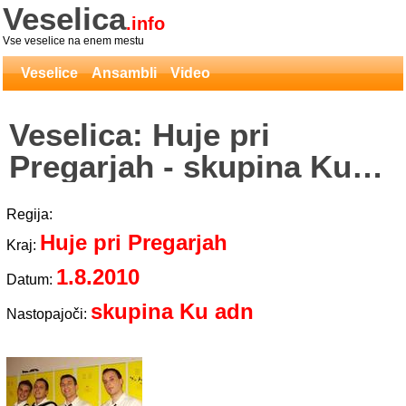
Veselica
.info
Vse veselice na enem mestu
Veselice
Ansambli
Video
Veselica: Huje pri
Pregarjah - skupina Ku
adn
Regija:
Huje pri Pregarjah
Kraj:
1.8.2010
Datum:
skupina Ku adn
Nastopajoči: