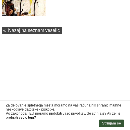
«
Nazaj na seznam veselic
Za delovanje spletnega mesta moramo na vaš računalnik shraniti majhne
neškodljive datoteke - piškotke.
Po zakonodaji EU moramo pridobiti vašo privolitev. Se strinjate? Ali želite
prebrati
več o tem?
Strinjam se