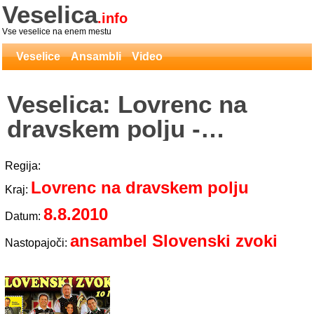
Veselica
.info
Vse veselice na enem mestu
Veselice
Ansambli
Video
Veselica: Lovrenc na
dravskem polju -
ansambel Slovenski zvoki
Regija:
Lovrenc na dravskem polju
Kraj:
8.8.2010
Datum:
ansambel Slovenski zvoki
Nastopajoči: