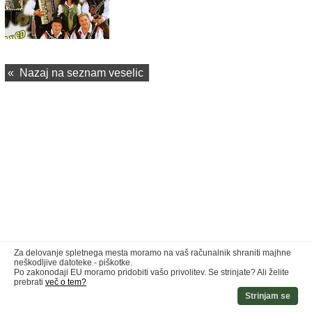
«
Nazaj na seznam veselic
Za delovanje spletnega mesta moramo na vaš računalnik shraniti majhne
neškodljive datoteke - piškotke.
Po zakonodaji EU moramo pridobiti vašo privolitev. Se strinjate? Ali želite
prebrati
več o tem?
Strinjam se