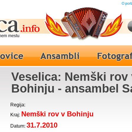
O port
Veselica: Nemški rov 
Bohinju - ansambel S
Avsenika
Regija:
Nemški rov v Bohinju
Kraj:
31.7.2010
Datum: