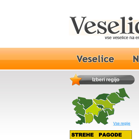
Izberi regijo
Vse regije