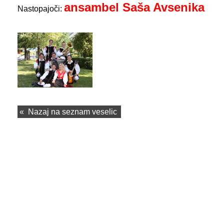
ansambel Saša Avsenika
Nastopajoči:
«
Nazaj na seznam veselic