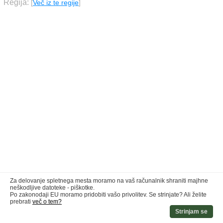
Regija:
[
Več iz te regije
]
Za delovanje spletnega mesta moramo na vaš računalnik shraniti majhne
neškodljive datoteke - piškotke.
Po zakonodaji EU moramo pridobiti vašo privolitev. Se strinjate? Ali želite
prebrati
več o tem?
Strinjam se