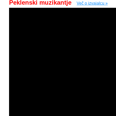
Peklenski muzikantje
Več o izvajalcu »