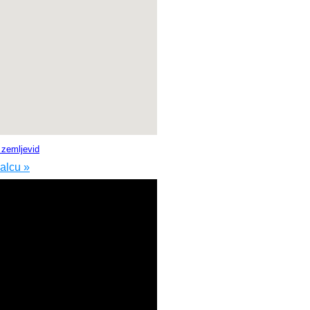
i zemljevid
jalcu »