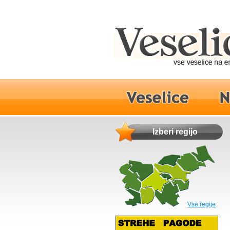
Izberi regijo
Vse regije