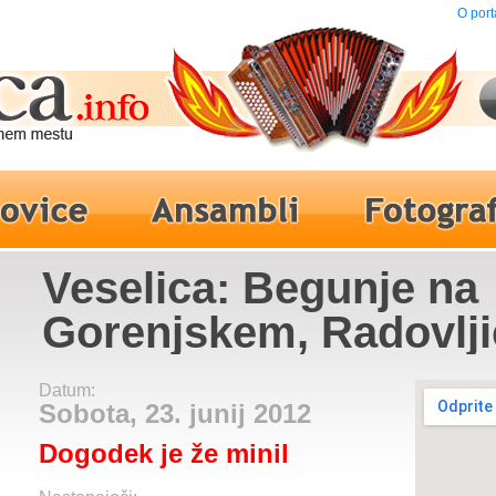
O port
Veselica: Begunje na
Gorenjskem, Radovlji
Ansambel Gorenjski k
Datum:
Peklenski muzikantje
Sobota, 23. junij 2012
Dogodek je že minil