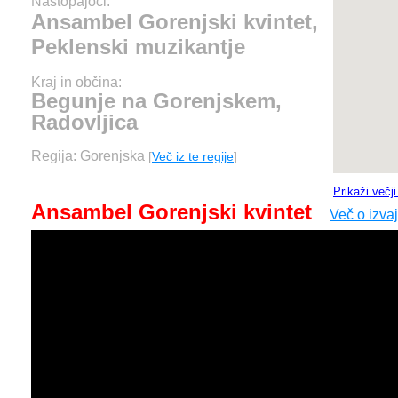
Nastopajoči:
Ansambel Gorenjski kvintet,
Peklenski muzikantje
Kraj in občina:
Begunje na Gorenjskem,
Radovljica
Regija: Gorenjska
[
Več iz te regije
]
Prikaži večj
Ansambel Gorenjski kvintet
Več o izva