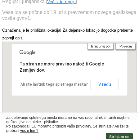
Regija: Ljubljanska
[
Več iz te regije
]
Veselica se prične ob 19 uri s prevzemom novega gasilskega
vozila gvm-1.
Označena je le približna lokacija! Za dejansko lokacijo dogodka preberite
zgornji opis.
Izračunaj pot
Povečaj
Ta stran ne more pravilno naložiti Google
Zemljevidov.
V redu
Ali ste lastnik tega spletnega mesta?
Za delovanje spletnega mesta moramo na vaš računalnik shraniti majhne
neškodljive datoteke - piškotke.
Po zakonodaji EU moramo pridobiti vašo privolitev. Se strinjate? Ali želite
prebrati
več o tem?
Strinjam se