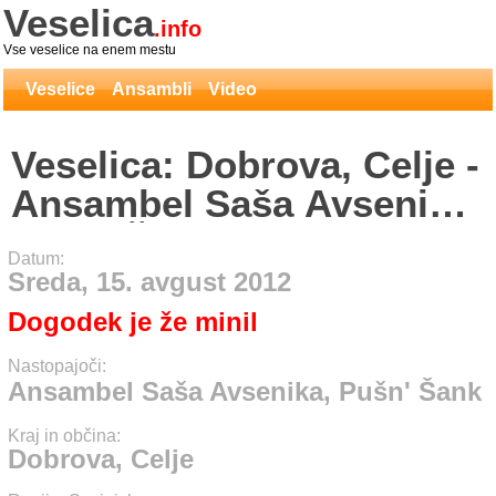
Veselica
.info
Vse veselice na enem mestu
Veselice
Ansambli
Video
Veselica: Dobrova, Celje -
Ansambel Saša Avsenika,
Pušn' Šank
Datum:
Sreda, 15. avgust 2012
Dogodek je že minil
Nastopajoči:
Ansambel Saša Avsenika, Pušn' Šank
Kraj in občina:
Dobrova, Celje