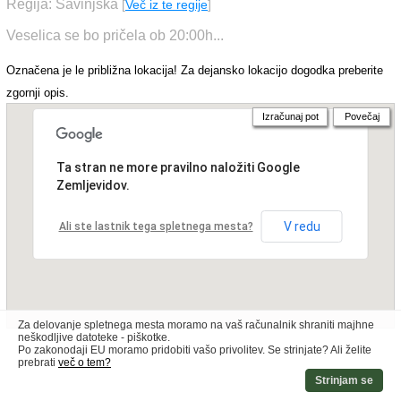
Regija: Savinjska
[
Več iz te regije
]
Veselica se bo pričela ob 20:00h...
Označena je le približna lokacija! Za dejansko lokacijo dogodka preberite
zgornji opis.
Izračunaj pot
Povečaj
Ta stran ne more pravilno naložiti Google
Zemljevidov.
V redu
Ali ste lastnik tega spletnega mesta?
Za delovanje spletnega mesta moramo na vaš računalnik shraniti majhne
neškodljive datoteke - piškotke.
Po zakonodaji EU moramo pridobiti vašo privolitev. Se strinjate? Ali želite
prebrati
več o tem?
Strinjam se