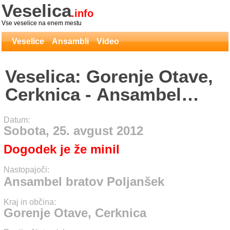
Veselica
.info
Vse veselice na enem mestu
Veselice
Ansambli
Video
Veselica: Gorenje Otave,
Cerknica - Ansambel
bratov Poljanšek
Datum:
Sobota, 25. avgust 2012
Dogodek je že minil
Nastopajoči:
Ansambel bratov Poljanšek
Kraj in občina:
Gorenje Otave, Cerknica