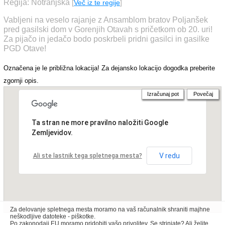
Regija: Notranjska
[
Več iz te regije
]
Vabljeni na veselo rajanje z Ansamblom bratov Poljanšek
pred gasilski dom v Gorenjih Otavah s pričetkom ob 20. uri!
Za pijačo in jedačo bodo poskrbeli pridni gasilci in gasilke
PGD Otave!
Označena je le približna lokacija! Za dejansko lokacijo dogodka preberite
zgornji opis.
Izračunaj pot
Povečaj
Ta stran ne more pravilno naložiti Google
Zemljevidov.
V redu
Ali ste lastnik tega spletnega mesta?
Za delovanje spletnega mesta moramo na vaš računalnik shraniti majhne
neškodljive datoteke - piškotke.
Po zakonodaji EU moramo pridobiti vašo privolitev. Se strinjate? Ali želite