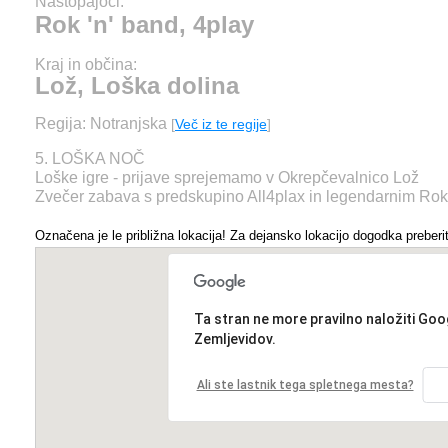
Nastopajoči:
Rok 'n' band, 4play
Kraj in občina:
Lož, Loška dolina
Regija: Notranjska
[
Več iz te regije
]
5. LOŠKA NOČ
Loške igre - prijave sprejemamo v Okrepčevalnico Lož
Zvečer zabava s predskupino All4plax in legendarnim Rok
Označena je le približna lokacija! Za dejansko lokacijo dogodka preberit
Ta stran ne more pravilno naložiti Goo
Zemljevidov.
Ali ste lastnik tega spletnega mesta?