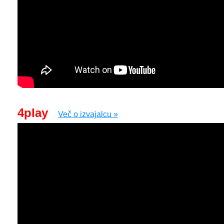
4play
Več o izvajalcu »