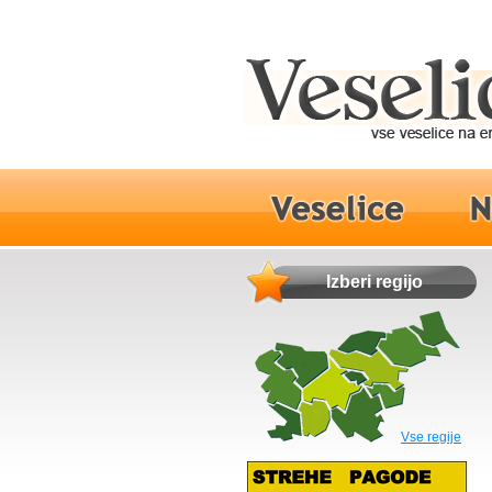
Izberi regijo
Vse regije