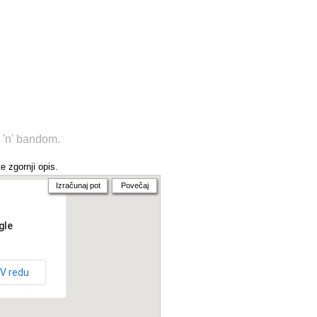
 'n' bandom.
e zgornji opis.
Izračunaj pot
Povečaj
gle
V redu