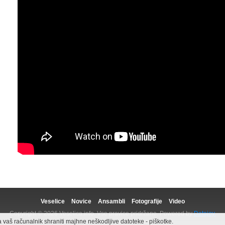
Veselice
Novice
Ansambli
Fotografije
Video
Copyright © 2026 Veselica.info. Vse pravice pridržane. Powered by
Datajoy.
aš računalnik shraniti majhne neškodljive datoteke - piškotke.