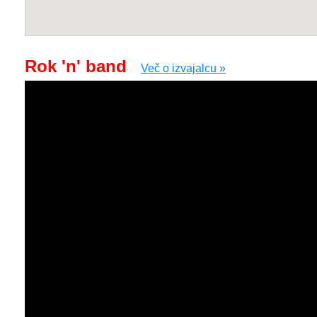
Rok 'n' band
Več o izvajalcu »