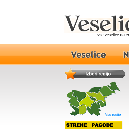
Izberi regijo
Vse regije