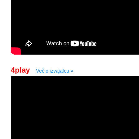
4play
Več o izvajalcu »