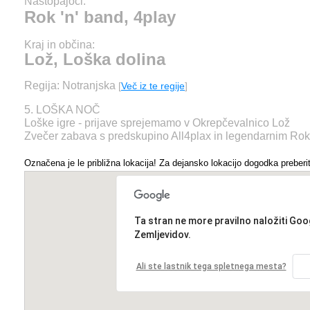
Nastopajoči:
Rok 'n' band, 4play
Kraj in občina:
Lož, Loška dolina
Regija: Notranjska
[
Več iz te regije
]
5. LOŠKA NOČ
Loške igre - prijave sprejemamo v Okrepčevalnico Lož
Zvečer zabava s predskupino All4plax in legendarnim Rok
Označena je le približna lokacija! Za dejansko lokacijo dogodka preberit
Ta stran ne more pravilno naložiti Goo
Zemljevidov.
Ali ste lastnik tega spletnega mesta?