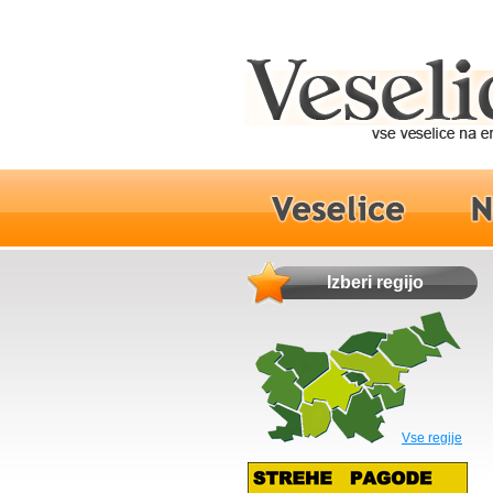
Izberi regijo
Vse regije