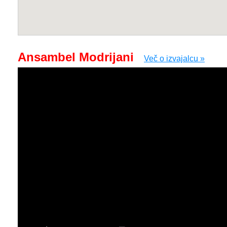
Ansambel Modrijani
Več o izvajalcu »