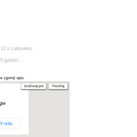
012 v Lukoveku.
 gasilci.
e zgornji opis.
Izračunaj pot
Povečaj
gle
V redu