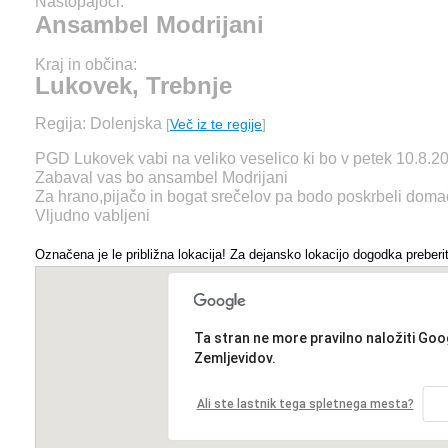
Nastopajoči:
Ansambel Modrijani
Kraj in občina:
Lukovek, Trebnje
Regija: Dolenjska
[
Več iz te regije
]
PGD Lukovek vabi na veliko veselico ki bo v petek 10.8.2
Zabaval vas bo ansambel Modrijani
Za hrano,pijačo in bogat srečelov pa bodo poskrbeli domači
Vljudno vabljeni
Označena je le približna lokacija! Za dejansko lokacijo dogodka preberit
Ta stran ne more pravilno naložiti Goo
Zemljevidov.
Ali ste lastnik tega spletnega mesta?