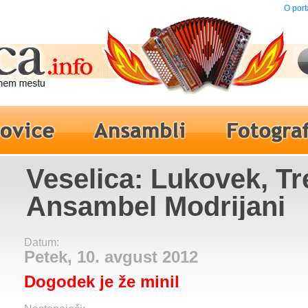
O port
Veselica: Lukovek, Tr
Ansambel Modrijani
Datum:
Petek, 10. avgust 2012
Dogodek je že minil