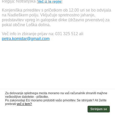
Regija: Notranjska
[
Več iz te regije
]
Konjeniška prireditev s pričetkom ob 12.00 uri se bo odvijala
na Nadleškem polju. Vključuje spretnostno jahanje,
predstavitev vpreg in galopske dirke (državno prvenstvo) za
pokal občine Loška dolina.
Več info in zbiranje prijav na: 031 325 512 ali
petra.komidar@gmail.com
Za delovanje spletnega mesta moramo na vaš računalnik shraniti majhne
neškodljive datoteke - piškotke.
Po zakonodaji EU moramo pridobiti vašo privolitev. Se strinjate? Ali želite
prebrati
več o tem?
Strinjam se