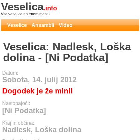
Veselica
.info
Vse veselice na enem mestu
Veselice
Ansambli
Video
Veselica: Nadlesk, Loška
dolina - [Ni Podatka]
Datum:
Sobota, 14. julij 2012
Dogodek je že minil
Nastopajoči:
[Ni Podatka]
Kraj in občina:
Nadlesk, Loška dolina