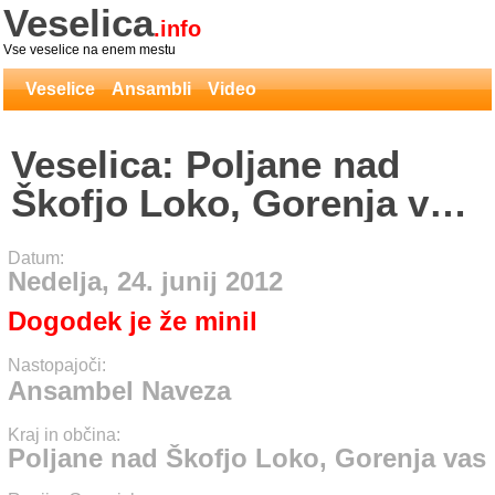
Veselica
.info
Vse veselice na enem mestu
Veselice
Ansambli
Video
Veselica: Poljane nad
Škofjo Loko, Gorenja vas
- Ansambel Naveza
Datum:
Nedelja, 24. junij 2012
Dogodek je že minil
Nastopajoči:
Ansambel Naveza
Kraj in občina:
Poljane nad Škofjo Loko, Gorenja vas