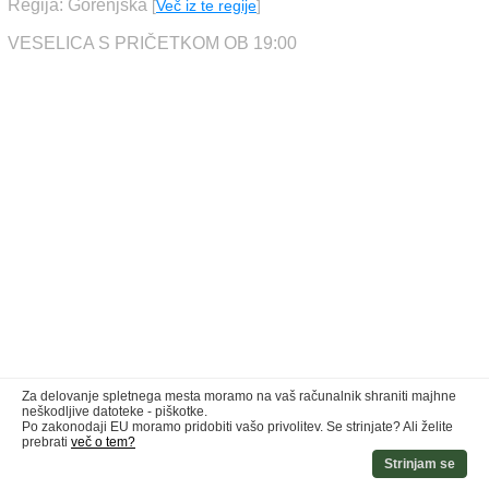
Regija: Gorenjska
[
Več iz te regije
]
VESELICA S PRIČETKOM OB 19:00
Za delovanje spletnega mesta moramo na vaš računalnik shraniti majhne
neškodljive datoteke - piškotke.
Po zakonodaji EU moramo pridobiti vašo privolitev. Se strinjate? Ali želite
prebrati
več o tem?
Strinjam se