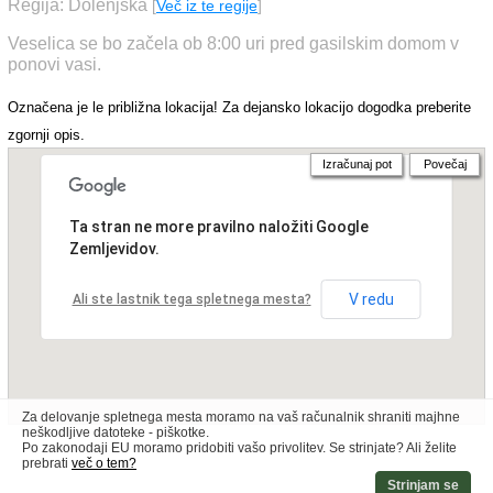
Regija: Dolenjska
[
Več iz te regije
]
Veselica se bo začela ob 8:00 uri pred gasilskim domom v
ponovi vasi.
Označena je le približna lokacija! Za dejansko lokacijo dogodka preberite
zgornji opis.
Izračunaj pot
Povečaj
Ta stran ne more pravilno naložiti Google
Zemljevidov.
V redu
Ali ste lastnik tega spletnega mesta?
Za delovanje spletnega mesta moramo na vaš računalnik shraniti majhne
neškodljive datoteke - piškotke.
Po zakonodaji EU moramo pridobiti vašo privolitev. Se strinjate? Ali želite
prebrati
več o tem?
Strinjam se