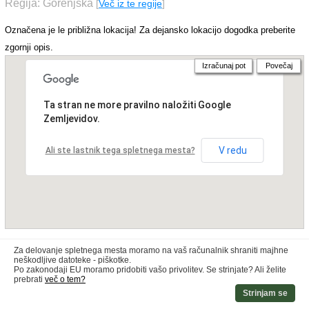
Regija: Gorenjska
[
Več iz te regije
]
Označena je le približna lokacija! Za dejansko lokacijo dogodka preberite
zgornji opis.
Izračunaj pot
Povečaj
Ta stran ne more pravilno naložiti Google
Zemljevidov.
V redu
Ali ste lastnik tega spletnega mesta?
Za delovanje spletnega mesta moramo na vaš računalnik shraniti majhne
neškodljive datoteke - piškotke.
Po zakonodaji EU moramo pridobiti vašo privolitev. Se strinjate? Ali želite
prebrati
več o tem?
Strinjam se