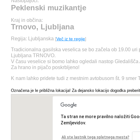
Nastopajoči:
Peklenski muzikantje
Kraj in občina:
Trnovo, Ljubljana
Regija: Ljubljanska
[
Več iz te regije
]
Tradicionalna gasilska veselica se bo začela ob 19.00 u
Ljubljana TRNOVO.
V času veselice si bomo lahko ogledali nastop Gledališča
Za hrano in pijačo poskrbljeno!
K nam lahko pridete tudi z mestnim avtobusom št. 9 smer 
Označena je le približna lokacija! Za dejansko lokacijo dogodka preberit
Ta stran ne more pravilno naložiti Goo
Zemljevidov.
Ali ste lastnik tega spletnega mesta?