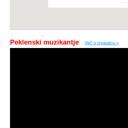
Peklenski muzikantje
Več o izvajalcu »