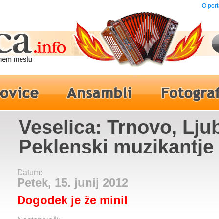
O port
Veselica: Trnovo, Ljub
Peklenski muzikantje
Datum:
Petek, 15. junij 2012
Dogodek je že minil