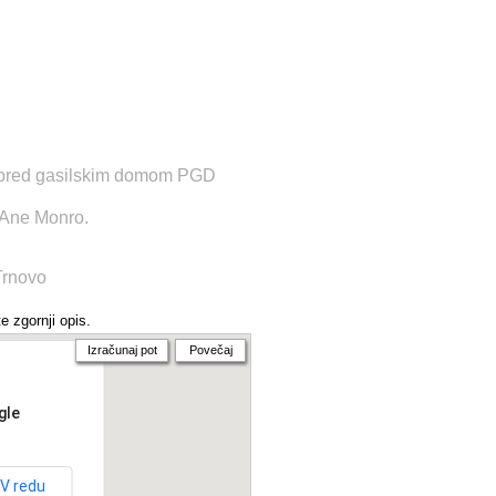
ri pred gasilskim domom PGD
 Ane Monro.
Trnovo
e zgornji opis.
Izračunaj pot
Povečaj
gle
V redu