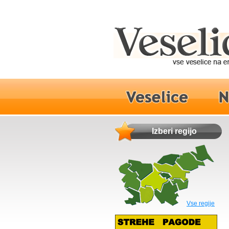
Izberi regijo
Vse regije