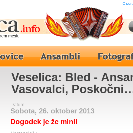
O port
Veselica: Bled - Ans
Vasovalci, Poskočni
muzikanti
Datum:
Sobota, 26. oktober 2013
Dogodek je že minil