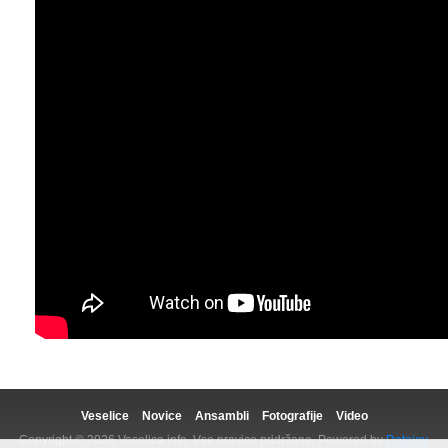
Veselice
Novice
Ansambli
Fotografije
Video
Copyright © 2026 Veselica.info. Vse pravice pridržane. Powered by
Datajoy.