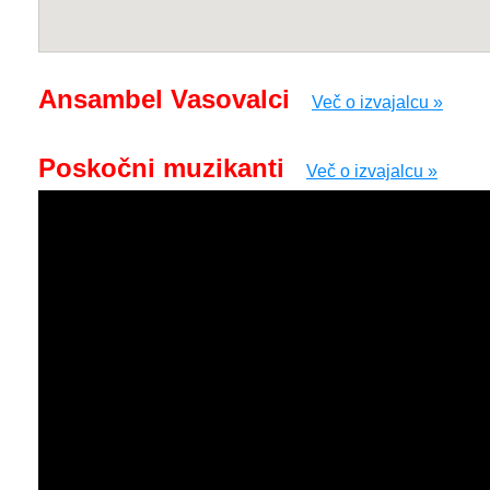
Ansambel Vasovalci
Več o izvajalcu »
Poskočni muzikanti
Več o izvajalcu »