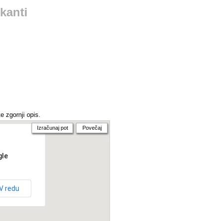
kanti
e zgornji opis.
Izračunaj pot
Povečaj
gle
V redu