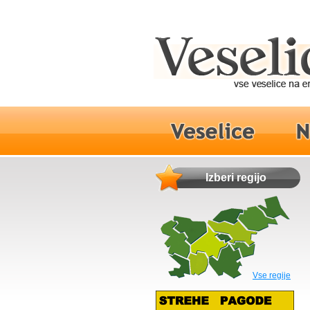
Izberi regijo
Vse regije