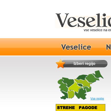
Izberi regijo
Vse regije