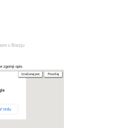
mom v Brezju
e zgornji opis.
Izračunaj pot
Povečaj
gle
V redu