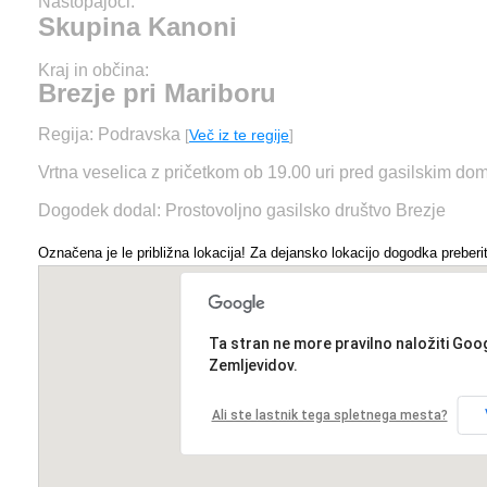
Nastopajoči:
Skupina Kanoni
Kraj in občina:
Brezje pri Mariboru
Regija: Podravska
[
Več iz te regije
]
Vrtna veselica z pričetkom ob 19.00 uri pred gasilskim do
Dogodek dodal: Prostovoljno gasilsko društvo Brezje
Označena je le približna lokacija! Za dejansko lokacijo dogodka preberit
Ta stran ne more pravilno naložiti Goo
Zemljevidov.
Ali ste lastnik tega spletnega mesta?