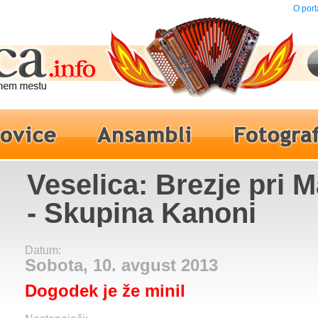
O port
Veselica: Brezje pri 
- Skupina Kanoni
Datum:
Sobota, 10. avgust 2013
Dogodek je že minil