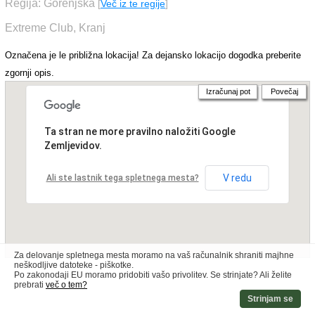
Regija: Gorenjska
[
Več iz te regije
]
Extreme Club, Kranj
Označena je le približna lokacija! Za dejansko lokacijo dogodka preberite
zgornji opis.
Izračunaj pot
Povečaj
Ta stran ne more pravilno naložiti Google
Zemljevidov.
V redu
Ali ste lastnik tega spletnega mesta?
Za delovanje spletnega mesta moramo na vaš računalnik shraniti majhne
neškodljive datoteke - piškotke.
Po zakonodaji EU moramo pridobiti vašo privolitev. Se strinjate? Ali želite
prebrati
več o tem?
Strinjam se