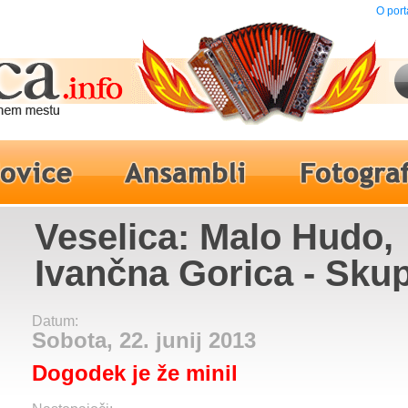
O port
Veselica: Malo Hudo,
Ivančna Gorica - Sku
Malibu
Datum:
Sobota, 22. junij 2013
Dogodek je že minil