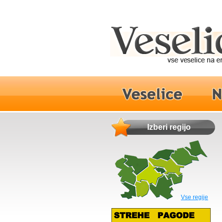
Izberi regijo
Vse regije