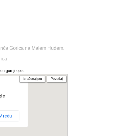
Ivanča Gorica na Malem Hudem.
rica
e zgornji opis.
Izračunaj pot
Povečaj
gle
V redu