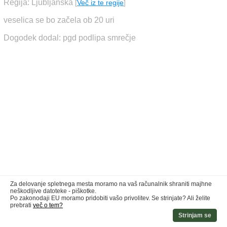
Regija: Ljubljanska
[
Več iz te regije
]
veselica se bo začela ob 20 uri
Dogodek dodal: pgd podlipa smrečje
Za delovanje spletnega mesta moramo na vaš računalnik shraniti majhne
neškodljive datoteke - piškotke.
Po zakonodaji EU moramo pridobiti vašo privolitev. Se strinjate? Ali želite
prebrati
več o tem?
Strinjam se