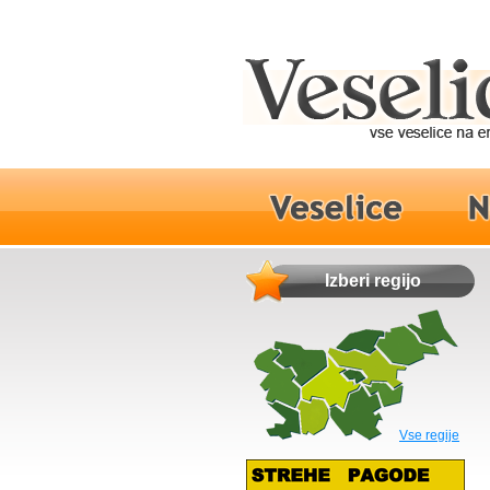
Izberi regijo
Vse regije