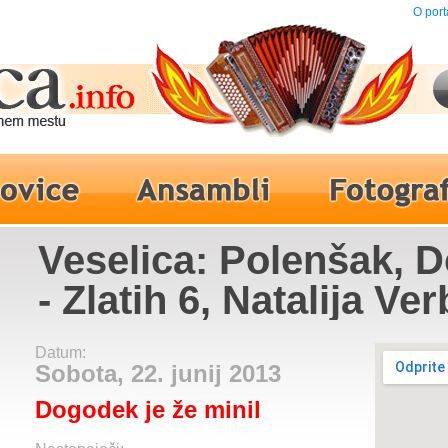
O port
Veselica: Polenšak, 
- Zlatih 6, Natalija Ve
Datum:
Sobota, 22. junij 2013
Dogodek je že minil