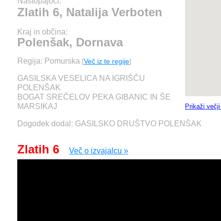
Nastopajoči:
Zlatih 6, Natalija Verboten
Kraj in občina:
Polenšak, Dornava
Regija: Pomurska
[
Več iz te regije
]
GASILSKA VESELICA NA IGRIŠČU
POLENŠAK
BOGAT SREČELOV PEKA GIBANIC IN ŠE
MARSIKAJ
Prikaži večj
Dogodek dodal: GASILSKO DRUŠTVO POLENŠAK
Zlatih 6
Več o izvajalcu »