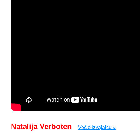
Natalija Verboten
Več o izvajalcu »