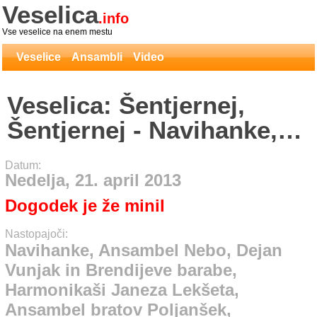
Veselica
.info
Vse veselice na enem mestu
Veselice
Ansambli
Video
Veselica: Šentjernej,
Šentjernej - Navihanke,
Ansambel Nebo, Dejan
Datum:
Vunjak in Brendijeve
Nedelja, 21. april 2013
barabe, Harmonikaši
Dogodek je že minil
Janeza Lekšeta,
Nastopajoči:
Ansambel bratov
Navihanke, Ansambel Nebo, Dejan
Vunjak in Brendijeve barabe,
Poljanšek, Klobasekov
Harmonikaši Janeza Lekšeta,
Pepi
Ansambel bratov Poljanšek,