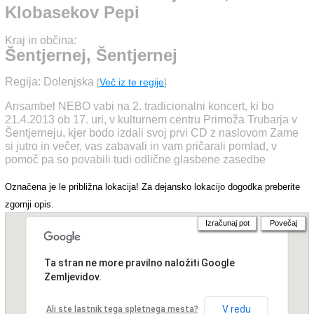
Klobasekov Pepi
Kraj in občina:
Šentjernej, Šentjernej
Regija: Dolenjska
[
Več iz te regije
]
Ansambel NEBO vabi na 2. tradicionalni koncert, ki bo
21.4.2013 ob 17. uri, v kulturnem centru Primoža Trubarja v
Šentjerneju, kjer bodo izdali svoj prvi CD z naslovom Zame
si jutro in večer, vas zabavali in vam pričarali pomlad, v
pomoč pa so povabili tudi odlične glasbene zasedbe
Označena je le približna lokacija! Za dejansko lokacijo dogodka preberite
zgornji opis.
Izračunaj pot
Povečaj
Ta stran ne more pravilno naložiti Google
Zemljevidov.
V redu
Ali ste lastnik tega spletnega mesta?