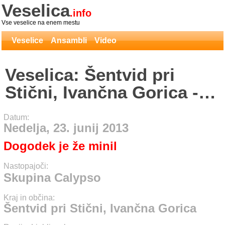
Veselica
.info
Vse veselice na enem mestu
Veselice
Ansambli
Video
Veselica: Šentvid pri
Stični, Ivančna Gorica -
Skupina Calypso
Datum:
Nedelja, 23. junij 2013
Dogodek je že minil
Nastopajoči:
Skupina Calypso
Kraj in občina:
Šentvid pri Stični, Ivančna Gorica