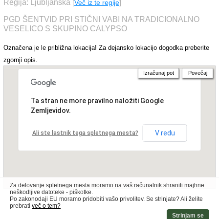
Regija: Ljubljanska
[
Več iz te regije
]
PGD ŠENTVID PRI STIČNI VABI NA TRADICIONALNO
VESELICO S SKUPINO CALYPSO
Označena je le približna lokacija! Za dejansko lokacijo dogodka preberite
zgornji opis.
Izračunaj pot
Povečaj
Ta stran ne more pravilno naložiti Google
Zemljevidov.
V redu
Ali ste lastnik tega spletnega mesta?
Za delovanje spletnega mesta moramo na vaš računalnik shraniti majhne
neškodljive datoteke - piškotke.
Po zakonodaji EU moramo pridobiti vašo privolitev. Se strinjate? Ali želite
prebrati
več o tem?
Strinjam se