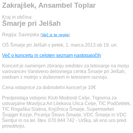
Zakrajšek, Ansambel Toplar
Kraj in občina:
Šmarje pri Jelšah
Regija: Savinjska
[
Več iz te regije
]
OŠ Šmarje pri Jelšah v petek, 1. marca 2013 ob 19. uri.
Več o koncertu in celoten seznam nastopajočih
Koncert je namenjen zbiranju sredstev za letovanje na morju
varovancev Varstveno delovnega centra Šmarje pri Jelšah,
osebam z motnjo v duševnem in telesnem razvoju.
Cena vstopnice za dobrodelni koncert je 10€
Predprodaja vstopnic Klub Modrosti Celje, Trgovina za
ustvarjalne Mravljica Art Lilekova Ulica Celje, TIC Podčetrtek,
TIC Rogaška Slatina, Knjižnica Šmarje, Supermarket
Švajger Kozje, Picerija Štravs Šmarje, VDC Šmarje in VDC
Šentjur in na tel. štev. 070 844 742 - Urška, ali eno uro pred
prireditvijo.