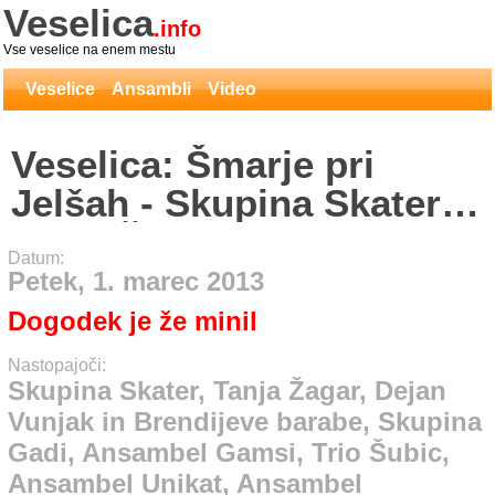
Veselica
.info
Vse veselice na enem mestu
Veselice
Ansambli
Video
Veselica: Šmarje pri
Jelšah - Skupina Skater,
Tanja Žagar, Dejan Vunjak
Datum:
in Brendijeve barabe,
Petek, 1. marec 2013
Skupina Gadi, Ansambel
Dogodek je že minil
Gamsi, Trio Šubic,
Nastopajoči:
Ansambel Unikat,
Skupina Skater, Tanja Žagar, Dejan
Vunjak in Brendijeve barabe, Skupina
Ansambel Zakrajšek,
Gadi, Ansambel Gamsi, Trio Šubic,
Ansambel Toplar
Ansambel Unikat, Ansambel