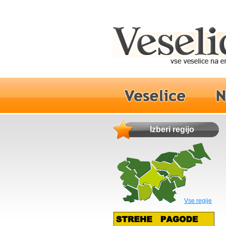
Izberi regijo
Vse regije