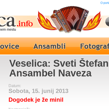
O port
Veselica: Sveti Štefan
Ansambel Naveza
Datum:
Sobota, 15. junij 2013
Dogodek je že minil