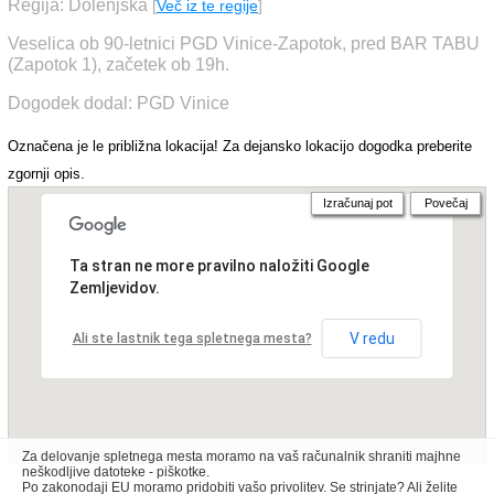
Regija: Dolenjska
[
Več iz te regije
]
Veselica ob 90-letnici PGD Vinice-Zapotok, pred BAR TABU
(Zapotok 1), začetek ob 19h.
Dogodek dodal: PGD Vinice
Označena je le približna lokacija! Za dejansko lokacijo dogodka preberite
zgornji opis.
Izračunaj pot
Povečaj
Ta stran ne more pravilno naložiti Google
Zemljevidov.
V redu
Ali ste lastnik tega spletnega mesta?
Za delovanje spletnega mesta moramo na vaš računalnik shraniti majhne
neškodljive datoteke - piškotke.
Po zakonodaji EU moramo pridobiti vašo privolitev. Se strinjate? Ali želite