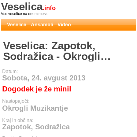
Veselica
.info
Vse veselice na enem mestu
Veselice
Ansambli
Video
Veselica: Zapotok,
Sodražica - Okrogli
Muzikantje
Datum:
Sobota, 24. avgust 2013
Dogodek je že minil
Nastopajoči:
Okrogli Muzikantje
Kraj in občina:
Zapotok, Sodražica