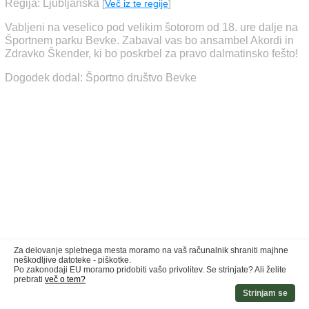
Regija: Ljubljanska
[
Več iz te regije
]
Vabljeni na veselico pod velikim šotorom od 18. ure dalje na
Športnem parku Bevke. Zabaval vas bo ansambel Akordi in
Zdravko Škender, ki bo poskrbel za pravo dalmatinsko fešto!
Dogodek dodal: Športno društvo Bevke
Za delovanje spletnega mesta moramo na vaš računalnik shraniti majhne
neškodljive datoteke - piškotke.
Po zakonodaji EU moramo pridobiti vašo privolitev. Se strinjate? Ali želite
prebrati
več o tem?
Strinjam se