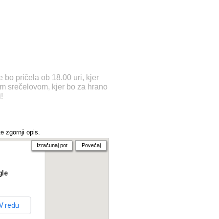
 bo pričela ob 18.00 uri, kjer
m srečelovom, kjer bo za hrano
!
e zgornji opis.
Izračunaj pot
Povečaj
gle
V redu