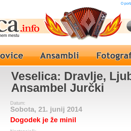
O port
Veselica: Dravlje, Ljub
Ansambel Jurčki
Datum:
Sobota, 21. junij 2014
Dogodek je že minil