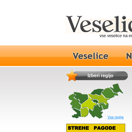
Izberi regijo
Vse regije