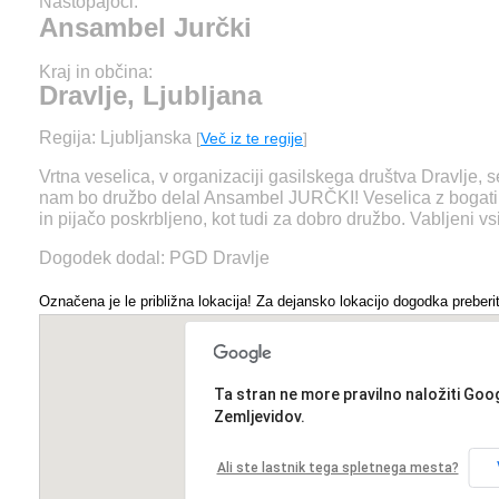
Nastopajoči:
Ansambel Jurčki
Kraj in občina:
Dravlje, Ljubljana
Regija: Ljubljanska
[
Več iz te regije
]
Vrtna veselica, v organizaciji gasilskega društva Dravlje, se
nam bo družbo delal Ansambel JURČKI! Veselica z bogati
in pijačo poskrbljeno, kot tudi za dobro družbo. Vabljeni vsi
Dogodek dodal: PGD Dravlje
Označena je le približna lokacija! Za dejansko lokacijo dogodka preberit
Ta stran ne more pravilno naložiti Goo
Zemljevidov.
Ali ste lastnik tega spletnega mesta?