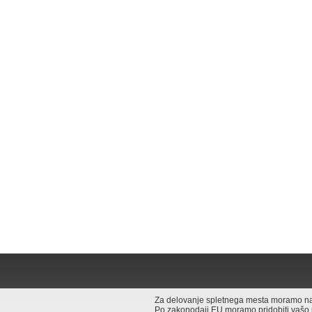
Za delovanje spletnega mesta moramo na v
Po zakonodaji EU moramo pridobiti vašo pri