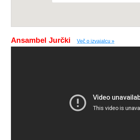
Ansambel Jurčki
Več o izvajalcu »