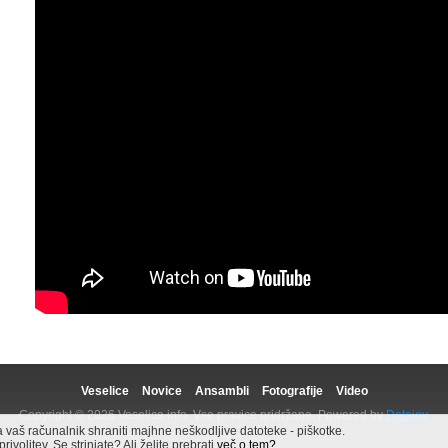
Veselice
Novice
Ansambli
Fotografije
Video
Copyright © 2026 Veselica.info. Vse pravice pridržane. Powered by
Datajoy.
aš računalnik shraniti majhne neškodljive datoteke - piškotke.
volitev. Se strinjate? Ali želite prebrati
več o tem?