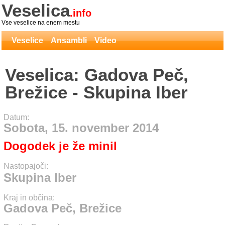
Veselica
.info
Vse veselice na enem mestu
Veselice
Ansambli
Video
Veselica: Gadova Peč,
Brežice - Skupina Iber
Datum:
Sobota, 15. november 2014
Dogodek je že minil
Nastopajoči:
Skupina Iber
Kraj in občina:
Gadova Peč, Brežice