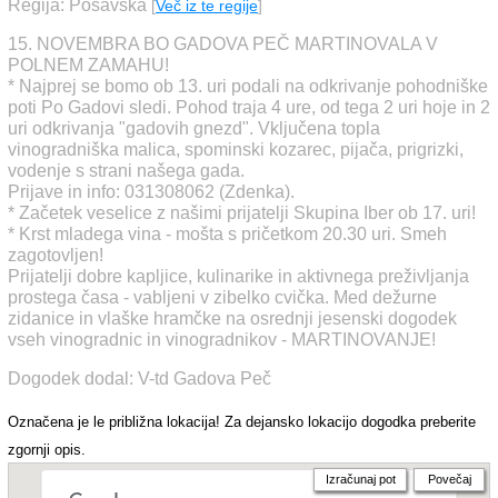
Regija: Posavska
[
Več iz te regije
]
15. NOVEMBRA BO GADOVA PEČ MARTINOVALA V
POLNEM ZAMAHU!
* Najprej se bomo ob 13. uri podali na odkrivanje pohodniške
poti Po Gadovi sledi. Pohod traja 4 ure, od tega 2 uri hoje in 2
uri odkrivanja "gadovih gnezd". Vključena topla
vinogradniška malica, spominski kozarec, pijača, prigrizki,
vodenje s strani našega gada.
Prijave in info: 031308062 (Zdenka).
* Začetek veselice z našimi prijatelji Skupina Iber ob 17. uri!
* Krst mladega vina - mošta s pričetkom 20.30 uri. Smeh
zagotovljen!
Prijatelji dobre kapljice, kulinarike in aktivnega preživljanja
prostega časa - vabljeni v zibelko cvička. Med dežurne
zidanice in vlaške hramčke na osrednji jesenski dogodek
vseh vinogradnic in vinogradnikov - MARTINOVANJE!
Dogodek dodal: V-td Gadova Peč
Označena je le približna lokacija! Za dejansko lokacijo dogodka preberite
zgornji opis.
Izračunaj pot
Povečaj