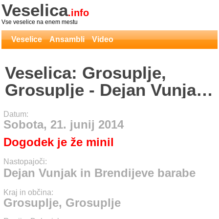
Veselica
.info
Vse veselice na enem mestu
Veselice
Ansambli
Video
Veselica: Grosuplje,
Grosuplje - Dejan Vunjak
in Brendijeve barabe
Datum:
Sobota, 21. junij 2014
Dogodek je že minil
Nastopajoči:
Dejan Vunjak in Brendijeve barabe
Kraj in občina:
Grosuplje, Grosuplje