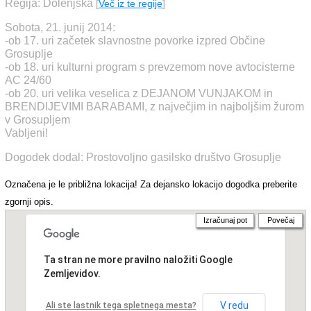
Regija: Dolenjska
[
Več iz te regije
]
Sobota, 21. junij 2014:
-ob 17. uri začetek slavnostne povorke izpred Občine
Grosuplje
-ob 18. uri kulturni program s prevzemom nove avtocisterne
AC 24/60
-ob 20. uri velika veselica z DEJANOM VUNJAKOM in
BRENDIJEVIMI BARABAMI, z največjim in najboljšim žurom
v Grosupljem
Vabljeni!
Dogodek dodal: Prostovoljno gasilsko društvo Grosuplje
Označena je le približna lokacija! Za dejansko lokacijo dogodka preberite
zgornji opis.
Izračunaj pot
Povečaj
Ta stran ne more pravilno naložiti Google
Zemljevidov.
V redu
Ali ste lastnik tega spletnega mesta?