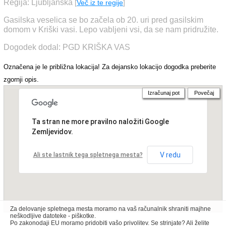
Regija: Ljubljanska
[
Več iz te regije
]
Gasilska veselica se bo začela ob 20. uri pred gasilskim
domom v Kriški vasi. Lepo vabljeni vsi, da se nam pridružite.
Dogodek dodal: PGD KRIŠKA VAS
Označena je le približna lokacija! Za dejansko lokacijo dogodka preberite
zgornji opis.
Izračunaj pot
Povečaj
Ta stran ne more pravilno naložiti Google
Zemljevidov.
V redu
Ali ste lastnik tega spletnega mesta?
Za delovanje spletnega mesta moramo na vaš računalnik shraniti majhne
neškodljive datoteke - piškotke.
Po zakonodaji EU moramo pridobiti vašo privolitev. Se strinjate? Ali želite