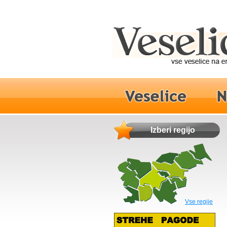
Izberi regijo
Vse regije