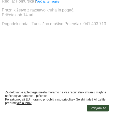
Regija: Pomurska
[
Več iz te regije
]
Praznik žetve z razstavo kruha in pogač.
Pričetek ob 14.uri
Dogodek dodal: Turistično društvo Polenšak, 041 403 713
Za delovanje spletnega mesta moramo na vaš računalnik shraniti majhne
neškodljive datoteke - piškotke.
Po zakonodaji EU moramo pridobiti vašo privolitev. Se strinjate? Ali želite
prebrati
več o tem?
Strinjam se