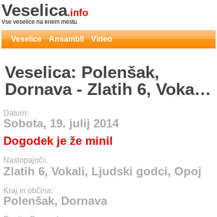
Veselica
.info
Vse veselice na enem mestu
Veselice
Ansambli
Video
Veselica: Polenšak,
Dornava - Zlatih 6, Vokali,
Ljudski godci, Opoj
Datum:
Sobota, 19. julij 2014
Dogodek je že minil
Nastopajoči:
Zlatih 6, Vokali, Ljudski godci, Opoj
Kraj in občina:
Polenšak, Dornava