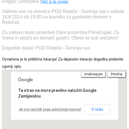
Regija: Gorenjska
[
Več iz te regije
]
Vabimo vas na veselico PGD Reteče - Gorenja vas v soboto
16.8 2014 ob 19.00 na travniku za gasilskim domom v
Retečah.
Za zabavo bodo poskrbeli člani ansambla Ponočnjaki. Za
hrano in pijačo pa domači gasilci. Obeta se tudi srečelov!
Dogodek dodal: PGD Reteče - Gorenja vas
Označena je le približna lokacija! Za dejansko lokacijo dogodka preberite
zgornji opis.
Izračunaj pot
Povečaj
Ta stran ne more pravilno naložiti Google
Zemljevidov.
V redu
Ali ste lastnik tega spletnega mesta?