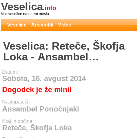
Veselica
.info
Vse veselice na enem mestu
Veselice
Ansambli
Video
Veselica: Reteče, Škofja
Loka - Ansambel
Ponočnjaki
Datum:
Sobota, 16. avgust 2014
Dogodek je že minil
Nastopajoči:
Ansambel Ponočnjaki
Kraj in občina:
Reteče, Škofja Loka