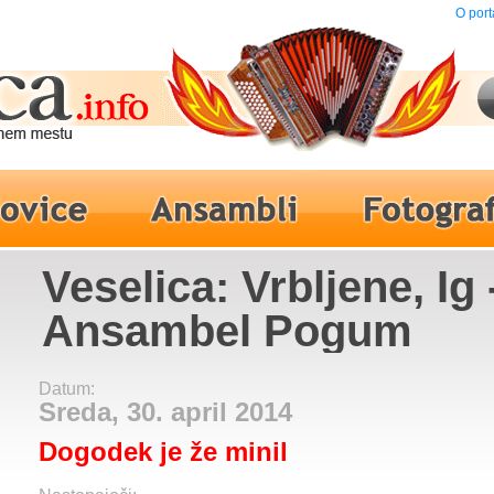
O port
Veselica: Vrbljene, Ig 
Ansambel Pogum
Datum:
Sreda, 30. april 2014
Dogodek je že minil