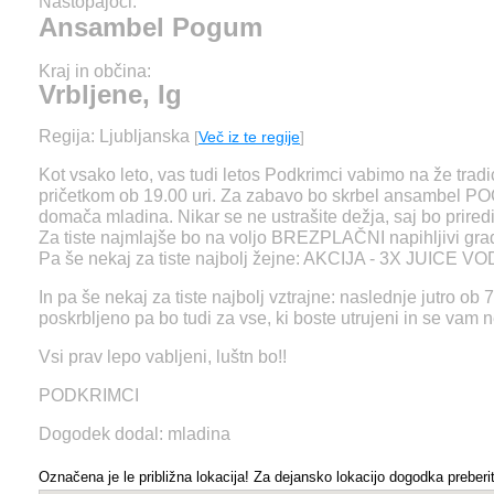
Nastopajoči:
Ansambel Pogum
Kraj in občina:
Vrbljene, Ig
Regija: Ljubljanska
[
Več iz te regije
]
Kot vsako leto, vas tudi letos Podkrimci vabimo na že trad
pričetkom ob 19.00 uri. Za zabavo bo skrbel ansambel PO
domača mladina. Nikar se ne ustrašite dežja, saj bo prired
Za tiste najmlajše bo na voljo BREZPLAČNI napihljivi gra
Pa še nekaj za tiste najbolj žejne: AKCIJA - 3X JUICE VO
In pa še nekaj za tiste najbolj vztrajne: naslednje jutro ob
poskrbljeno pa bo tudi za vse, ki boste utrujeni in se vam n
Vsi prav lepo vabljeni, luštn bo!!
PODKRIMCI
Dogodek dodal: mladina
Označena je le približna lokacija! Za dejansko lokacijo dogodka preberit