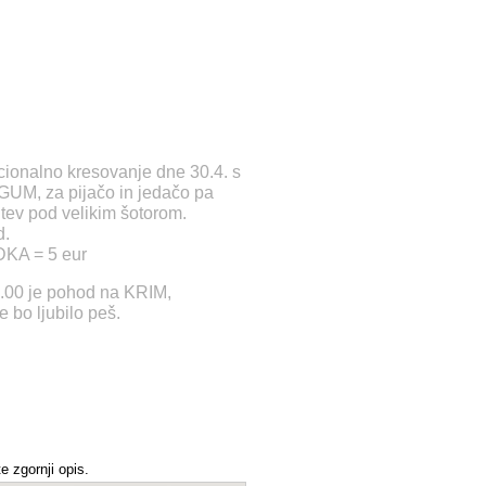
icionalno kresovanje dne 30.4. s
GUM, za pijačo in jedačo pa
itev pod velikim šotorom.
d.
DKA = 5 eur
 7.00 je pohod na KRIM,
e bo ljubilo peš.
e zgornji opis.