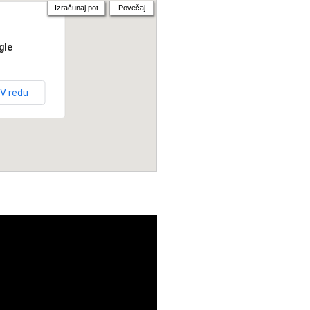
Izračunaj pot
Povečaj
gle
V redu