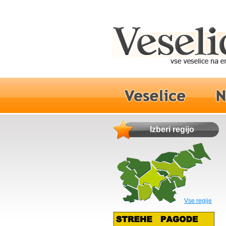
Izberi regijo
Vse regije