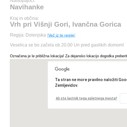
Nastopajoči:
Navihanke
Kraj in občina:
Vrh pri Višnji Gori, Ivančna Gorica
Regija: Dolenjska
[
Več iz te regije
]
Veselica se bo začela ob 20.00 Uri pred gaslikih domom!
Označena je le približna lokacija! Za dejansko lokacijo dogodka preberit
Ta stran ne more pravilno naložiti Goo
Zemljevidov.
Ali ste lastnik tega spletnega mesta?