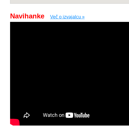
Navihanke
Več o izvajalcu »