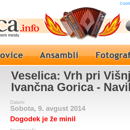
O port
Veselica: Vrh pri Višnj
Ivančna Gorica - Nav
Datum:
Sobota, 9. avgust 2014
Dogodek je že minil