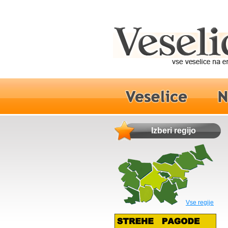
Izberi regijo
Vse regije