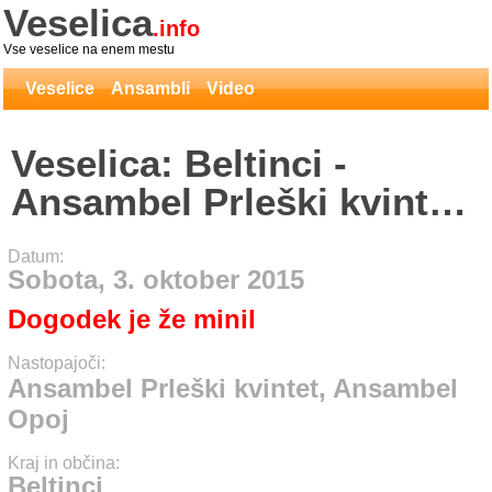
Veselica
.info
Vse veselice na enem mestu
Veselice
Ansambli
Video
Veselica: Beltinci -
Ansambel Prleški kvintet,
Ansambel Opoj
Datum:
Sobota, 3. oktober 2015
Dogodek je že minil
Nastopajoči:
Ansambel Prleški kvintet, Ansambel
Opoj
Kraj in občina:
Beltinci