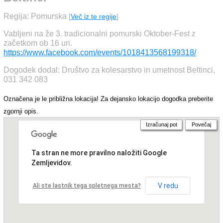
Regija: Pomurska
[
Več iz te regije
]
Vabljeni na že 3. tradicionalni pomurski Oktober-Fest z
začetkom ob 16 uri.
https://www.facebook.com/events/1018413568199318/
Dogodek dodal: Društvo za kolesarstvo in umetnost Beltinci,
031 342 083
Označena je le približna lokacija! Za dejansko lokacijo dogodka preberite
zgornji opis.
Izračunaj pot
Povečaj
Ta stran ne more pravilno naložiti Google
Zemljevidov.
V redu
Ali ste lastnik tega spletnega mesta?