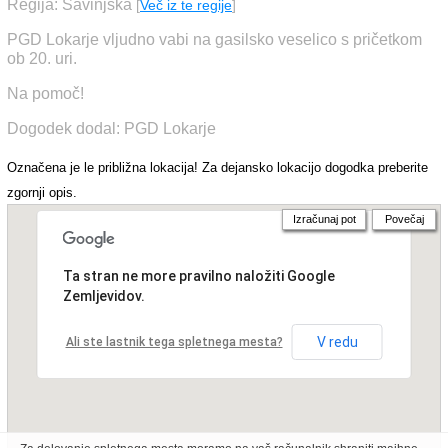
Regija: Savinjska
[
Več iz te regije
]
PGD Lokarje vljudno vabi na gasilsko veselico s pričetkom
ob 20. uri.
Na pomoč!
Dogodek dodal: PGD Lokarje
Označena je le približna lokacija! Za dejansko lokacijo dogodka preberite
zgornji opis.
Izračunaj pot
Povečaj
Ta stran ne more pravilno naložiti Google
Zemljevidov.
V redu
Ali ste lastnik tega spletnega mesta?