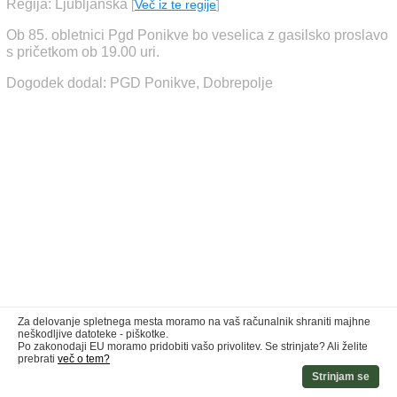
Regija: Ljubljanska
[
Več iz te regije
]
Ob 85. obletnici Pgd Ponikve bo veselica z gasilsko proslavo
s pričetkom ob 19.00 uri.
Dogodek dodal: PGD Ponikve, Dobrepolje
Za delovanje spletnega mesta moramo na vaš računalnik shraniti majhne
neškodljive datoteke - piškotke.
Po zakonodaji EU moramo pridobiti vašo privolitev. Se strinjate? Ali želite
prebrati
več o tem?
Strinjam se