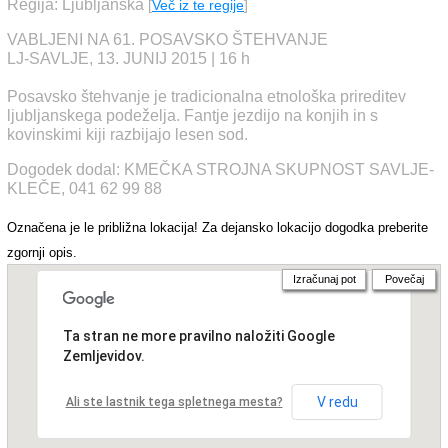
Regija: Ljubljanska
[
Več iz te regije
]
VABLJENI NA 61. POSAVSKO ŠTEHVANJE
LJ-SAVLJE, 13. JUNIJ 2015 | 16 h
Posavsko štehvanje je tradicionalna etnološka prireditev
ljubljanskega podeželja. Fantje jezdijo na konjih in s
kovinskimi kiji razbijajo lesen sod.
Dogodek dodal: KMEČKA STROJNA SKUPNOST SAVLJE-
KLEČE, 041 62 99 88
Označena je le približna lokacija! Za dejansko lokacijo dogodka preberite
zgornji opis.
Izračunaj pot
Povečaj
Ta stran ne more pravilno naložiti Google
Zemljevidov.
V redu
Ali ste lastnik tega spletnega mesta?