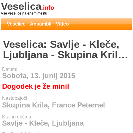
Veselica
.info
Vse veselice na enem mestu
Veselice
Ansambli
Video
Veselica: Savlje - Kleče,
Ljubljana - Skupina Krila,
France Peternel
Datum:
Sobota, 13. junij 2015
Dogodek je že minil
Nastopajoči:
Skupina Krila, France Peternel
Kraj in občina:
Savlje - Kleče, Ljubljana