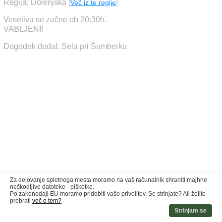
Regija: Dolenjska
[
Več iz te regije
]
Veseliva se začne ob 20:30h.
VABLJENI!
Dogodek dodal: Sela pri Šumberku
Za delovanje spletnega mesta moramo na vaš računalnik shraniti majhne
neškodljive datoteke - piškotke.
Po zakonodaji EU moramo pridobiti vašo privolitev. Se strinjate? Ali želite
prebrati
več o tem?
Strinjam se